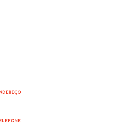
ALE CONOSCO
NDEREÇO
ua: Mathilde drefhal 226 , Floresta - Joinville,
C
ELEFONE
47) 3429-8410