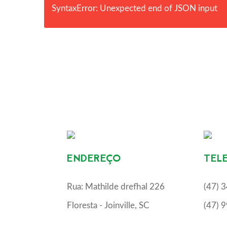
SyntaxError: Unexpected end of JSON input
ENDEREÇO
TEL
Rua: Mathilde drefhal 226
(47) 
Floresta - Joinville, SC
(47) 